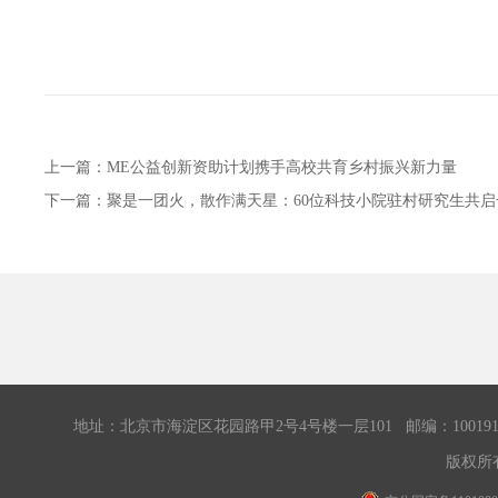
上一篇：
ME公益创新资助计划携手高校共育乡村振兴新力量
下一篇：
聚是一团火，散作满天星：60位科技小院驻村研究生共
地址：北京市海淀区花园路甲2号4号楼一层101 邮编：100191 传真：0
版权所有