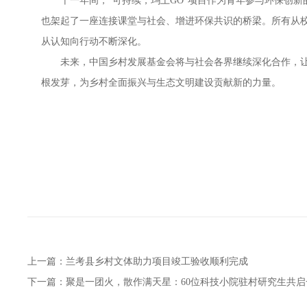
十一年间，“可持续，玛上
GO
”项目作为青年参与环保创新
也架起了一座连接课堂与社会、增进环保共识的桥梁。所有从
从认知向行动不断深化。
未来，中国乡村发展基金会将与社会各界继续深化合作，让
根发芽，为乡村全面振兴与生态文明建设贡献新的力量。
上一篇：
兰考县乡村文体助力项目竣工验收顺利完成
下一篇：
聚是一团火，散作满天星：60位科技小院驻村研究生共