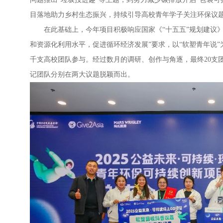
目落地助力乡村生态振兴，持续引导高校青年学子关注环保议
在此基础上，今年项目积极响应国家《“十五五”规划建议》
和资源化利用水平，促进循环经济发展”要求，以“软塑青年说”
千支高校团队参与。经过数月的调研、创作与角逐，最终
20
支
记团队分别在两大议题脱颖而出。