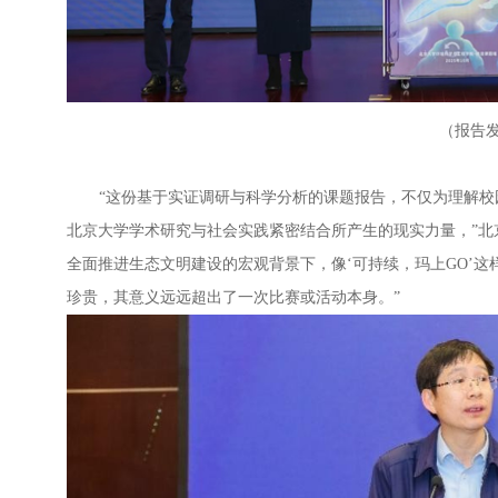
（报告
“这份基于实证调研与科学分析的课题报告，不仅为理解
北京大学学术研究与社会实践紧密结合所产生的现实力量，”北
全面推进生态文明建设的宏观背景下，像‘可持续，玛上
GO
’
珍贵，其意义远远超出了一次比赛或活动本身。”