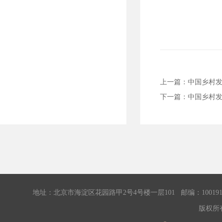
上一篇：
中国乡村
下一篇：
中国乡村
地址：北京市海淀区花园路甲2号4号楼一层101 邮编：100191 传真：0
版权所有