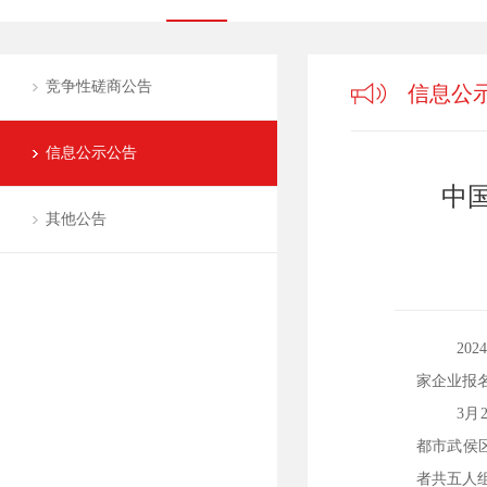
竞争性磋商公告
信息公
信息公示公告
中
其他公告
20
家企业
报
3月
都市武侯
者共五人