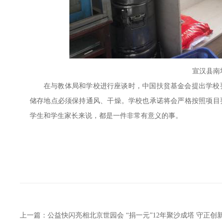
宣汉县南
在与教体局和学校进行座谈时，中国扶贫基金会提出学校
储存地点必须保持通风、干燥。学校也承诺将会严格按照项目
学生和学生家长来说，都是一件非常有意义的事。
上一篇：
公益快闪亮相北京世园会 “捐一元”12年聚沙成塔 守正创