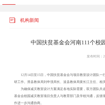
机构新闻
中国扶贫基金会河南111个校
发布时间：202
12月14日至15日，中国扶贫基金会与项目教室设计团队
研工作。滑县教体局刘申强局长、浚县教体局黄长江主任、相
为确保减灾教室设计方案满足各地实际需要，双方团队共走
基金会校园减灾教室项目负责人与教育部门及学校沟通，反馈
作进一步沟通协商。