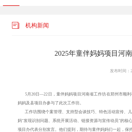
机构新闻
2025年童伴妈妈项目河
发布时间：202
5月20日—22日，童伴妈妈项目河南省工作坊在郑州市顺利
妈妈及县项目办参与了此次工作坊。
工作坊围绕个案管理、支持型会谈技巧、特色活动宣传、儿
妈“发现识别问题、系统开展活动、链接资源与宣传动员”的核
项目办代表分别发言。他们提到，期待与童伴妈妈们一起，保