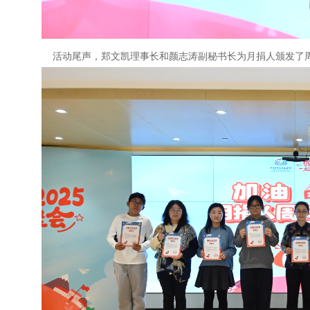
活动尾声，郑文凯理事长和颜志涛副秘书长为月捐人颁发了周