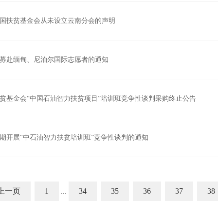
国扶贫基金会从未设立云南分会的声明
募赴缅甸、尼泊尔国际志愿者的通知
贫基金会“中国石油智力扶贫项目”培训班竞争性谈判采购终止公告
期开展“中石油智力扶贫培训班”竞争性谈判的通知
上一页
1
34
35
36
37
38
...