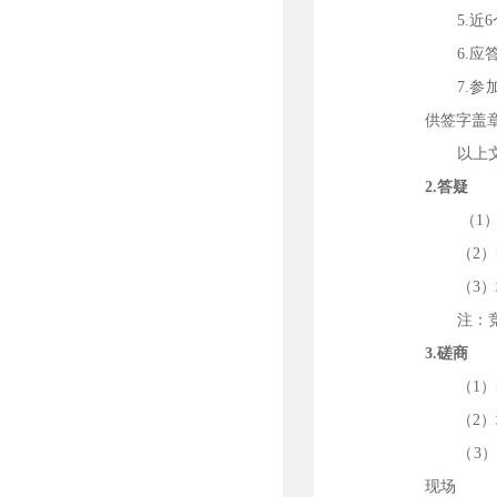
5.近
6
6.
7.
供签字盖
以上
2.
答疑
（
1
（
2
）
（
3
）
注：
3.
磋商
（
1
）
（
2
）
（
3
）
现场