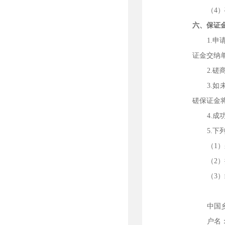
（
4
）
六、保证
1.
证金交纳
2.
3.
磋保证金
4.
5.
（
1
）
（
2
）
（
3
）
中国
户名