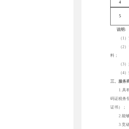
4
5
说明
:
（
1
）
（
2
）
料；
（
3
）
（
4
）
三、服务
1.
码证税务
证书）；
2.
3.