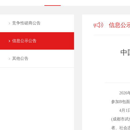
竞争性磋商公告
信息公
信息公示公告
中
其他公告
20
参加B包
4月
(成都市武
者、社会