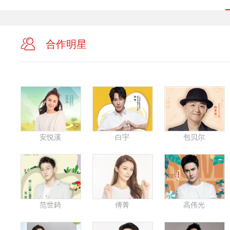
合作明星
安悦溪
白宇
包贝尔
范世錡
傅菁
高伟光