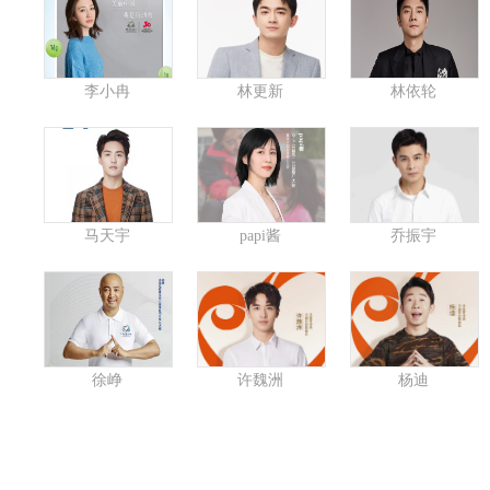
李小冉
林更新
林依轮
马天宇
papi酱
乔振宇
徐峥
许魏洲
杨迪