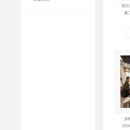
职引
第
乡
20