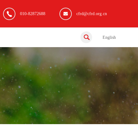
010-82872688
cfrd@cfrd.org.cn
English
五年深耕，智启新程——“智惠计划”2026年总结交流会暨成果汇报在京举行
“益起富泽”产业助农项目正式启动——政企社聚力兴乡村