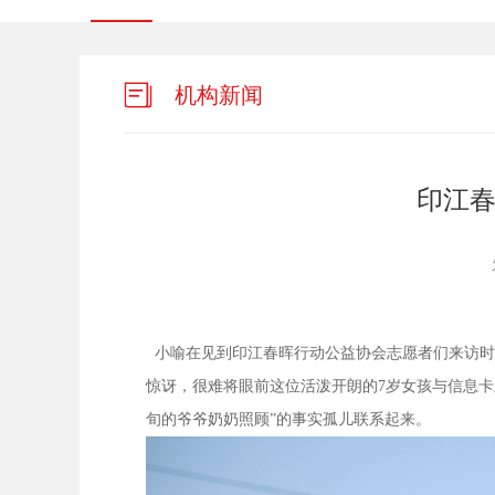
机构新闻
印江
小喻在见到印江春晖行动公益协会志愿者们来访时
惊讶，很难将眼前这位活泼开朗的7岁女孩与信息卡
旬的爷爷奶奶照顾”的事实孤儿联系起来。