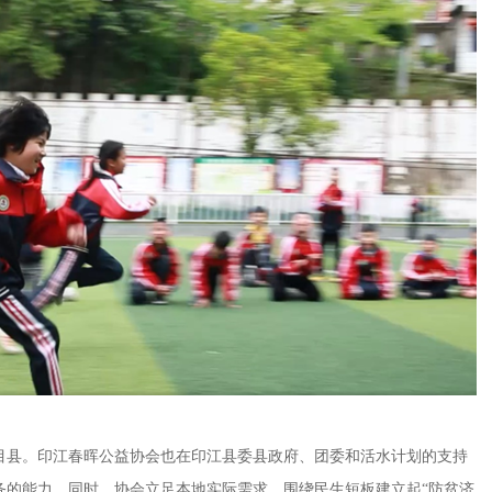
目县。印江春晖公益协会也在印江县委县政府、团委和活水计划的支持
务的能力。同时，协会立足本地实际需求，围绕民生短板建立起“防贫济