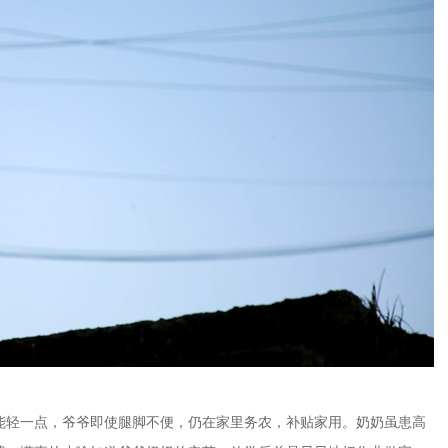
能轻一点，爷爷即使腿脚不便，仍在家里务农，补贴家用。奶奶虽患高